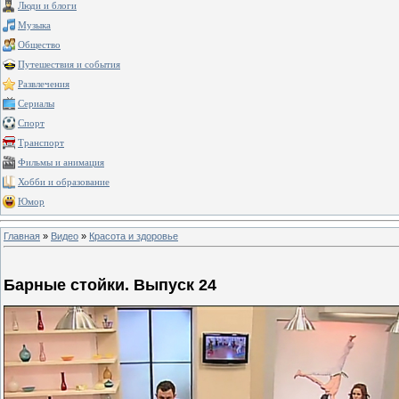
Люди и блоги
Музыка
Общество
Путешествия и события
Развлечения
Сериалы
Спорт
Транспорт
Фильмы и анимация
Хобби и образование
Юмор
Главная
»
Видео
»
Красота и здоровье
Барные стойки. Выпуск 24