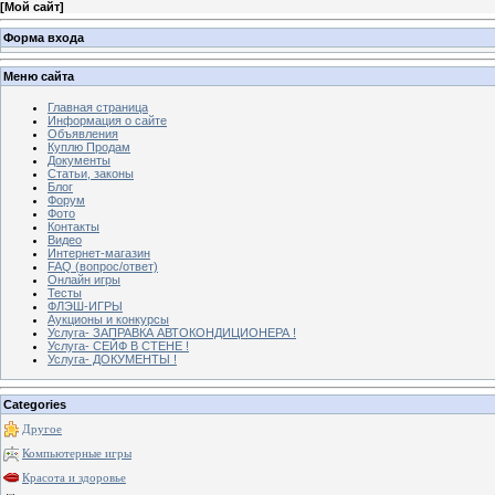
[
Мой сайт
]
Форма входа
Меню сайта
Главная страница
Информация о сайте
Объявления
Куплю Продам
Документы
Статьи, законы
Блог
Форум
Фото
Контакты
Видео
Интернет-магазин
FAQ (вопрос/ответ)
Онлайн игры
Тесты
ФЛЭШ-ИГРЫ
Аукционы и конкурсы
Услуга- ЗАПРАВКА АВТОКОНДИЦИОНЕРА !
Услуга- СЕЙФ В СТЕНЕ !
Услуга- ДОКУМЕНТЫ !
Categories
Другое
Компьютерные игры
Красота и здоровье