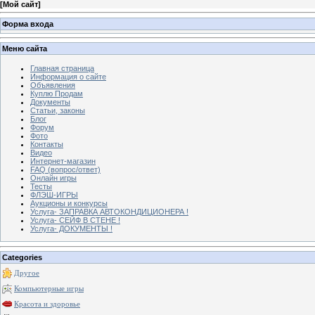
[
Мой сайт
]
Форма входа
Меню сайта
Главная страница
Информация о сайте
Объявления
Куплю Продам
Документы
Статьи, законы
Блог
Форум
Фото
Контакты
Видео
Интернет-магазин
FAQ (вопрос/ответ)
Онлайн игры
Тесты
ФЛЭШ-ИГРЫ
Аукционы и конкурсы
Услуга- ЗАПРАВКА АВТОКОНДИЦИОНЕРА !
Услуга- СЕЙФ В СТЕНЕ !
Услуга- ДОКУМЕНТЫ !
Categories
Другое
Компьютерные игры
Красота и здоровье