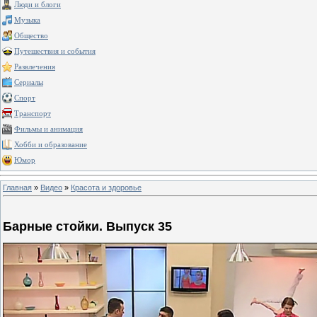
Люди и блоги
Музыка
Общество
Путешествия и события
Развлечения
Сериалы
Спорт
Транспорт
Фильмы и анимация
Хобби и образование
Юмор
Главная
»
Видео
»
Красота и здоровье
Барные стойки. Выпуск 35