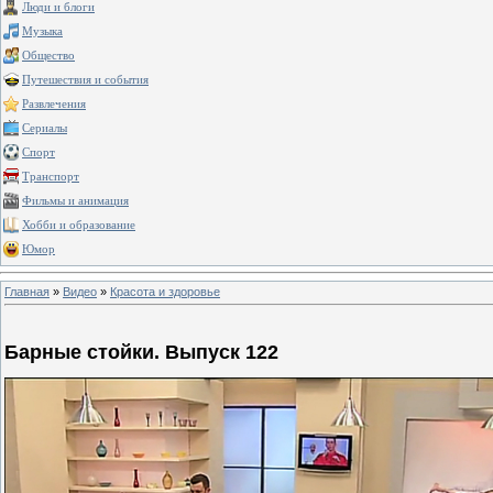
Люди и блоги
Музыка
Общество
Путешествия и события
Развлечения
Сериалы
Спорт
Транспорт
Фильмы и анимация
Хобби и образование
Юмор
Главная
»
Видео
»
Красота и здоровье
Барные стойки. Выпуск 122