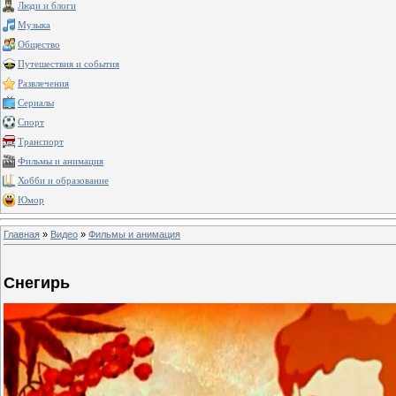
Люди и блоги
Музыка
Общество
Путешествия и события
Развлечения
Сериалы
Спорт
Транспорт
Фильмы и анимация
Хобби и образование
Юмор
Главная
»
Видео
»
Фильмы и анимация
Снегирь