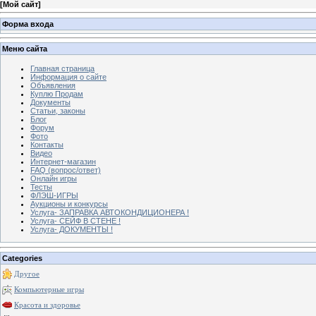
[
Мой сайт
]
Форма входа
Меню сайта
Главная страница
Информация о сайте
Объявления
Куплю Продам
Документы
Статьи, законы
Блог
Форум
Фото
Контакты
Видео
Интернет-магазин
FAQ (вопрос/ответ)
Онлайн игры
Тесты
ФЛЭШ-ИГРЫ
Аукционы и конкурсы
Услуга- ЗАПРАВКА АВТОКОНДИЦИОНЕРА !
Услуга- СЕЙФ В СТЕНЕ !
Услуга- ДОКУМЕНТЫ !
Categories
Другое
Компьютерные игры
Красота и здоровье