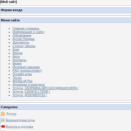
[
Мой сайт
]
Форма входа
Меню сайта
Главная страница
Информация о сайте
Объявления
Куплю Продам
Документы
Статьи, законы
Блог
Форум
Фото
Контакты
Видео
Интернет-магазин
FAQ (вопрос/ответ)
Онлайн игры
Тесты
ФЛЭШ-ИГРЫ
Аукционы и конкурсы
Услуга- ЗАПРАВКА АВТОКОНДИЦИОНЕРА !
Услуга- СЕЙФ В СТЕНЕ !
Услуга- ДОКУМЕНТЫ !
Categories
Другое
Компьютерные игры
Красота и здоровье