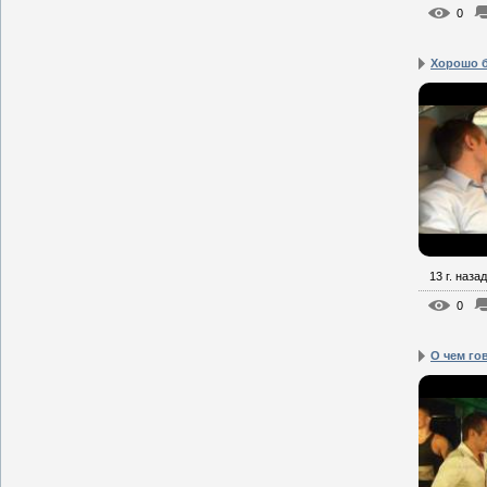
0
Хорошо б
13 г. назад
0
О чем го