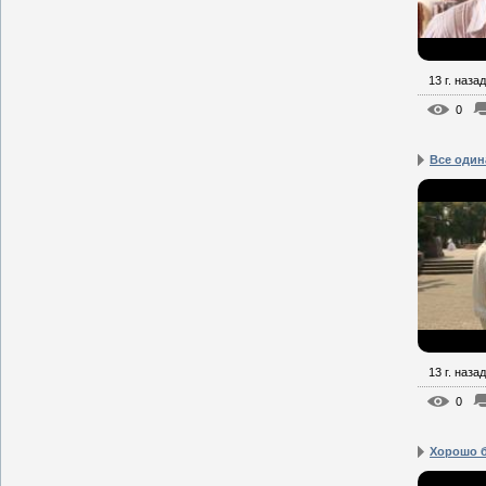
13 г. назад
0
Все один
13 г. назад
0
Хорошо б