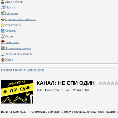
Люди и блоги
Музыка
Общество
Путешествия и события
Развлечения
Сериалы
Спорт
Транспорт
Фильмы и анимация
Хобби и образование
Юмор
Главная
»
Видео
»
Развлечения
КАНАЛ: НЕ СПИ ОДИН
Просмотры
: 0
Рейтинг
: 0.0
Если ты захочешь — ты сможешь соблазнить любую девушку, которая тебе нравится.