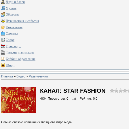
Люди и блоги
Музыка
Общество
Путешествия и события
Развлечения
Сериалы
Спорт
Транспорт
Фильмы и анимация
Хобби и образование
Юмор
Главная
»
Видео
»
Развлечения
КАНАЛ: STAR FASHION
Просмотры
: 0
Рейтинг
: 0.0
Самые свежие новинки из звездного мира моды.