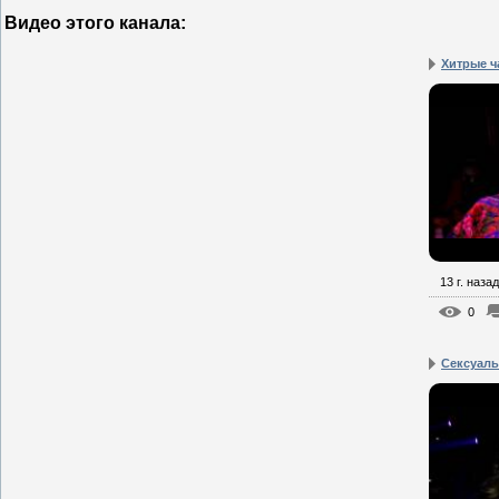
Видео этого канала
:
Хитрые ч
13 г. назад
0
Сексуаль