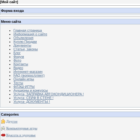
[
Мой сайт
]
Форма входа
Меню сайта
Главная страница
Информация о сайте
Объявления
Куплю Продам
Документы
Статьи, законы
Блог
Форум
Фото
Контакты
Видео
Интернет-магазин
FAQ (вопрос/ответ)
Онлайн игры
Тесты
ФЛЭШ-ИГРЫ
Аукционы и конкурсы
Услуга- ЗАПРАВКА АВТОКОНДИЦИОНЕРА !
Услуга- СЕЙФ В СТЕНЕ !
Услуга- ДОКУМЕНТЫ !
Categories
Другое
Компьютерные игры
Красота и здоровье