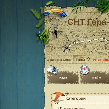
СНТ Гора
Добро пожаловать
, Гость!
Регистрац
Главная
O сайте
Категории
Главная страница