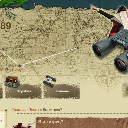
-89
ия
Вход
Drop Menu
Контакты
Главная
»
Тесты
» Вы хитрец?
Вы хитрец?