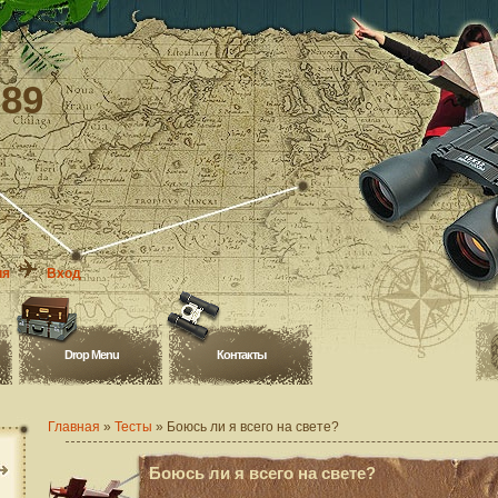
-89
ия
Вход
Drop Menu
Контакты
Главная
»
Тесты
» Боюсь ли я всего на свете?
Боюсь ли я всего на свете?