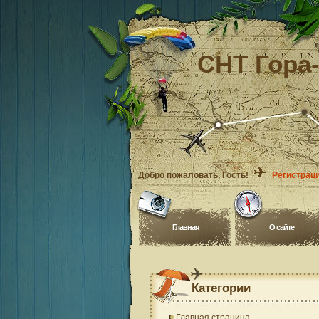
СНТ Гора
Добро пожаловать
, Гость!
Регистрац
Главная
O сайте
Категории
Главная страница