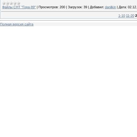
Файлы СНТ "Гора-89"
|
Просмотров:
200
|
Загрузок:
39
|
Добавил:
danilkin
|
Дата:
02.12
1-10
11-20
2
Полная версия сайта