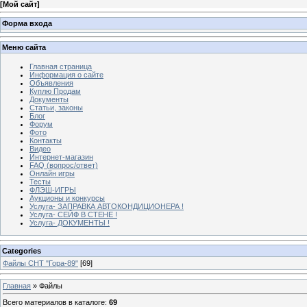
[
Мой сайт
]
Форма входа
Меню сайта
Главная страница
Информация о сайте
Объявления
Куплю Продам
Документы
Статьи, законы
Блог
Форум
Фото
Контакты
Видео
Интернет-магазин
FAQ (вопрос/ответ)
Онлайн игры
Тесты
ФЛЭШ-ИГРЫ
Аукционы и конкурсы
Услуга- ЗАПРАВКА АВТОКОНДИЦИОНЕРА !
Услуга- СЕЙФ В СТЕНЕ !
Услуга- ДОКУМЕНТЫ !
Categories
Файлы СНТ "Гора-89"
[69]
Главная
»
Файлы
Всего материалов в каталоге
:
69